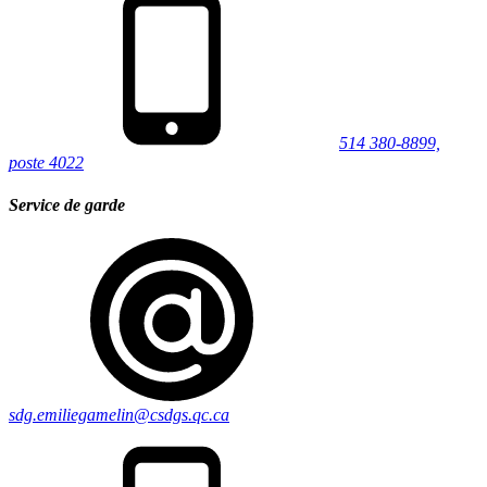
514 380-8899,
poste 4022
Service de garde
sdg.emiliegamelin@csdgs.qc.ca