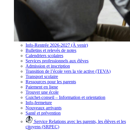
Info-Rentrée 2026-2027 (À venir)
Bulletins et relevés de notes
Calendriers scolaires
Services professionnels aux élèves
Admission et inscription
Transition de l’école vers la vie active (TEVA)
Transport scolaire
Ressources pour les parents
Paiement en ligne
Trouver une école
Guichet-conseil – Information et orientation
Info-fermeture
Nouveaux arrivants
Santé et prévention
Service Relations avec les parents, les élèves et les
citoyens (SRPEC)