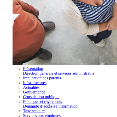
Présentation
Direction générale et services administratifs
Implication des parents
Infrastructures
Actualités
Gouvernance
Consultation publique
Politiques et règlements
Demande d’accès à l’information
Taxe scolaire
Services aux employés