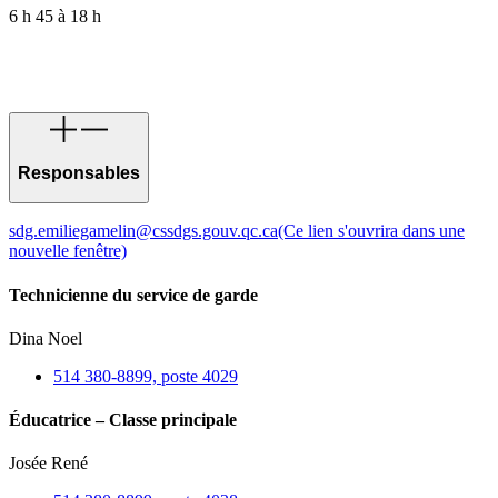
6 h 45 à 18 h
Responsables
sdg.emiliegamelin@cssdgs.gouv.qc.ca
(Ce lien s'ouvrira dans une
nouvelle fenêtre)
Technicienne du service de garde
Dina Noel
514 380-8899, poste 4029
Éducatrice – Classe principale
Josée René