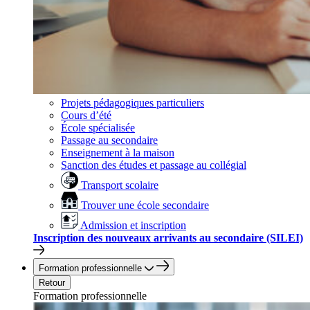
Projets pédagogiques particuliers
Cours d’été
École spécialisée
Passage au secondaire
Enseignement à la maison
Sanction des études et passage au collégial
Transport scolaire
Trouver une école secondaire
Admission et inscription
Inscription des nouveaux arrivants au secondaire (SILEI)
Formation professionnelle
Retour
Formation professionnelle