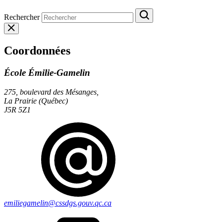
Rechercher
Coordonnées
École Émilie-Gamelin
275, boulevard des Mésanges,
La Prairie (Québec)
J5R 5Z1
emiliegamelin@cssdgs.gouv.qc.ca